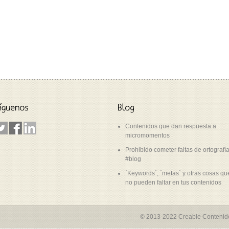
Contenidos que dan respuesta a
micromomentos
Prohibido cometer faltas de ortografí
#blog
´Keywords´, ´metas´ y otras cosas qu
no pueden faltar en tus contenidos
© 2013-2022 Creable Contenido