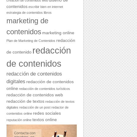
diseño de
creación de contenidos web
contenidos
escribir bien en internet
estrategia de contenidos
libros
marketing de
contenidos
marketing online
redacción
Plan de Marketing de Contenidos
redacción
de contenido
de contenidos
redacción de contenidos
digitales
redacción de contenidos
online
redacción de contenidos turísticos
redacción de contenidos web
redacción de textos
redacción de textos
digitales
redacción de un post
redactor de
redes sociales
contenidos online
textos online
reputación online