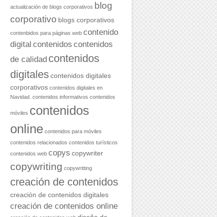
blog
actualización de blogs corporativos
corporativo
blogs corporativos
contenido
contenbidos para páginas web
digital
contenidos
contenidos
contenidos
de calidad
digitales
contenidos digitales
corporativos
contenidos digitales en
Navidad.
contenidos informativos
contenidos
contenidos
móviles
online
contenidos para móviles
contenidos relacionados
contenidos turísticos
copys
copywriter
contenidos web
copywriting
copywritting
creación de contenidos
creación de contenidos digitales
creación de contenidos online