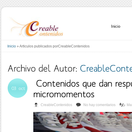
Inicio
Inicio
»
Articulos publicados porCreableContenidos
CreableContenidos
No hay comentarios
Mar